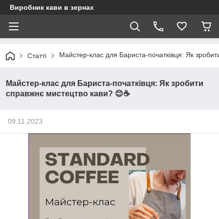
Виробник кави в зернах
Майстер-клас для Бариста-початківця: Як зроби
Статті
Майстер-клас для Бариста-початківця: Як зробити
справжнє мистецтво кави? 😊☕
09.11.2023