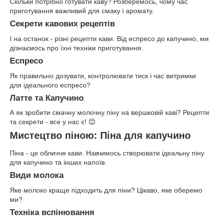
Скільки потрібно готувати каву? Розберемось, чому час
приготування важливий для смаку і аромату.
Секрети кавових рецептів
І на останок - різні рецепти кави. Від еспресо до капучино, ми
дізнаємось про їхні техніки приготування.
Еспресо
Як правильно дозувати, контролювати тиск і час витримки
для ідеального еспресо?
Латте та Капучино
А як зробити смачну молочну піну на вершковій каві? Рецепти
та секрети - все у нас є! 😊
Мистецтво піною: Піна для капучино
Піна - це обличчя кави. Навчимось створювати ідеальну піну
для капучино та інших напоїв.
Види молока
Яке молоко краще підходить для піни? Цікаво, яке оберемо
ми?
Техніка вспінювання