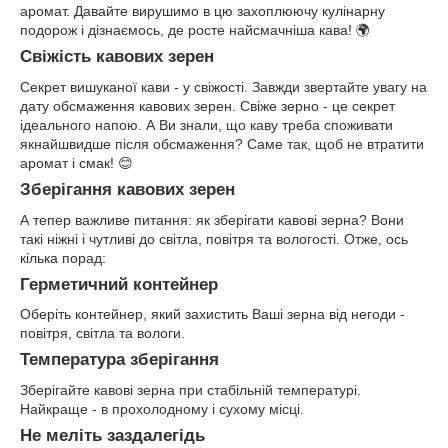
аромат. Давайте вирушимо в цю захоплюючу кулінарну
подорож і дізнаємось, де росте найсмачніша кава! 🌍
Свіжість кавових зерен
Секрет вишуканої кави - у свіжості. Завжди звертайте увагу на
дату обсмаження кавових зерен. Свіже зерно - це секрет
ідеального напою. А Ви знали, що каву треба споживати
якнайшвидше після обсмаження? Саме так, щоб не втратити
аромат і смак! 😊
Зберігання кавових зерен
А тепер важливе питання: як зберігати кавові зерна? Вони
такі ніжні і чутливі до світла, повітря та вологості. Отже, ось
кілька порад:
Герметичний контейнер
Оберіть контейнер, який захистить Ваші зерна від негоди -
повітря, світла та вологи.
Температура зберігання
Зберігайте кавові зерна при стабільній температурі.
Найкраще - в прохолодному і сухому місці.
Не меліть заздалегідь