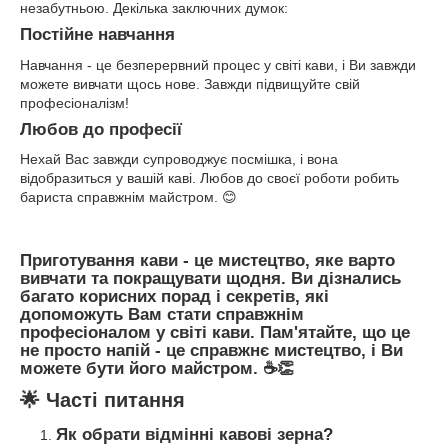
незабутньою. Декілька заключних думок:
Постійне навчання
Навчання - це безперервний процес у світі кави, і Ви завжди
можете вивчати щось нове. Завжди підвищуйте свій
професіоналізм!
Любов до професії
Нехай Вас завжди супроводжує посмішка, і вона
відобразиться у вашій каві. Любов до своєї роботи робить
бариста справжнім майстром. 😊
Приготування кави - це мистецтво, яке варто
вивчати та покращувати щодня. Ви дізнались
багато корисних порад і секретів, які
допоможуть Вам стати справжнім
професіоналом у світі кави. Пам'ятайте, що це
не просто напій - це справжнє мистецтво, і Ви
можете бути його майстром. ☕👏
🌟 Часті питання
Як обрати відмінні кавові зерна?