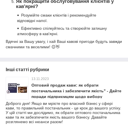
Як покращити обслуговування клієнтів у
кав'ярні?
Розумійте смаки клієнтів і рекомендуйте
відповідні напої.
Ефективно спілкуйтесь та створюйте затишну
атмосферу в кав'ярні.
Вдячні за Вашу увагу, і хай Ваші кавові пригоди будуть завжди
смачними та веселими! 😊👋
Інші статті рубрики
13.11.2023
Оптовий продаж кави: як обрати
постачальника і забезпечити якість" - Дайте
поради підприємцям щодо вибору
надійного постачальника кави для їхнього
Доброго дня! Якщо ви мрієте про власний бізнес у сфері
кави, то правильний постачальник - це крок до вашого успіху.
бізнесу.
У цій статті ми дослідимо, як обрати оптового постачальника
кави та як забезпечити якість вашого бізнесу. Давайте
розглянемо всі нюанси разом!