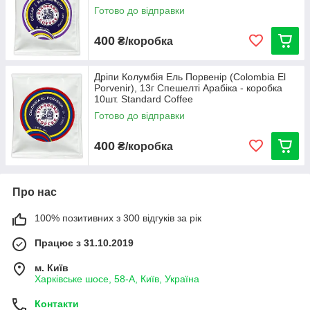
таким чином, щоб він зачепився за краї посуду
Готово до відправки
картнонними вушками, розташуйте фільтр-пакет по
центру відкритою частиною догори.
400
₴/коробка
◦ Влийте в дріп-пакет гарячу воду 93-
95 градусів доверху доверху пакета (+/- 50 мл)
Дріпи Колумбія Ель Порвенір (Colombia El
◦ Дочекайтеся поки вода протече до
Porvenir), 13г Спешелті Арабіка - коробка
кінця в чашку або сервер
10шт. Standard Coffee
◦ Повторіть те саме ще три рази (3х50
Готово до відправки
мл)
400
₴/коробка
◦ Зніміть з чашки або сервера дріп-
пакет
◦ Дайте охолонути напою 5 хв
Про нас
◦ Зробіть кілька обертів чашкою або
сервером, щоб перемішати готовий напій та розкрити
100% позитивних з 300 відгуків за рік
аромо-смакові сполуки кави
Працює з 31.10.2019
◦ Насолоджуйтесь смачною кавою!
м. Київ
Харківське шосе, 58-А, Київ, Україна
Контакти