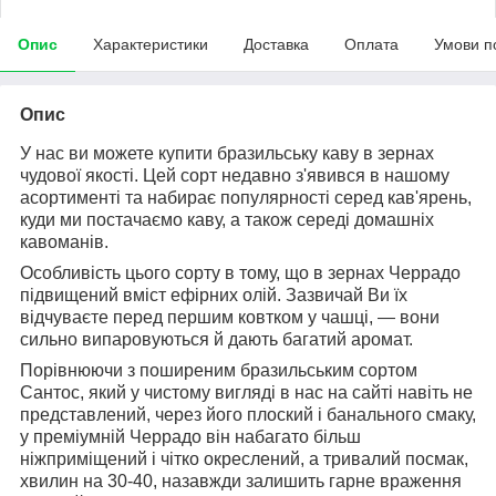
Опис
Характеристики
Доставка
Оплата
Умови п
Опис
У нас ви можете купити бразильську каву в зернах
чудової якості. Цей сорт недавно з'явився в нашому
асортименті та набирає популярності серед кав'ярень,
куди ми постачаємо каву, а також серед
і домашніх
кавоманів
.
Особливість цього сорту в тому, що в зернах Черрадо
підвищений вміст ефірних олій. Зазвичай Ви їх
відчуваєте перед першим ковтком у чашці, — вони
сильно випаровуються й дають багатий аромат.
Порівнюючи з поширеним бразильським сортом
Сантос, який у чистому вигляді в нас на сайті навіть не
представлений, через його плоский і
банального
смаку,
у преміумній
Черрадо
він набагато більш
ніж
приміщений і чітко окреслений, а
тривалий посмак,
хвилин на 30-40, назавжди залишить гарне враження