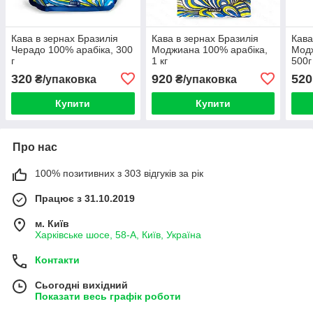
Кава в зернах Бразилія
Кава в зернах Бразилія
Кава
Черадо 100% арабіка, 300
Моджиана 100% арабіка,
Мод
г
1 кг
500г
320
920
520
₴/упаковка
₴/упаковка
Купити
Купити
Про нас
100% позитивних з 303 відгуків за рік
Працює з 31.10.2019
м. Київ
Харківське шосе, 58-А, Київ, Україна
Контакти
Сьогодні вихідний
Показати весь графік роботи