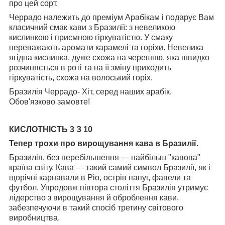
про цей сорт.
Черрадо належить до преміум Арабікам і подарує Вам
класичний смак кави з Бразилії: з невеликою
кислинкою і приємною гіркуватістю. У смаку
переважають аромати карамелі та горіхи. Невелика
ягідна кислинка, дуже схожа на черешню, яка швидко
розчиняється в роті та на її зміну приходить
гіркуватість, схожа на волоський горіх.
Бразилія Черрадо- Хіт, серед наших арабік.
Обов'язково замовте!
КИСЛОТНІСТЬ 3 З 10
Тепер трохи про вирощування кава в Бразилії.
Бразилія, без перебільшення — найбільш "кавова"
країна світу. Кава — такий самий символ Бразилії, як і
щорічні карнавали в Ріо, острів папуг, фавели та
футбол. Упродовж півтора століття Бразилія утримує
лідерство з вирощування й оброблення кави,
забезпечуючи в такий спосіб третину світового
виробництва.