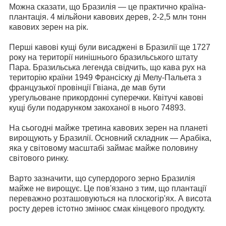
Можна сказати, що Бразилія — це практично країна-
плантація.
4 мільйони кавових дерев, 2-2,5 млн тонн
кавових зерен на рік.
Перші кавові кущі були висаджені в Бразилії ще 1727
року на території нинішнього бразильського штату
Пара.
Бразильська легенда свідчить, що кава рух на
територію країни 1949 Франсіску ді Мелу-Пальета з
французької провінції Гвіана, де мав бути
урегульоване прикордонні суперечки.
Квітучі кавові
кущі були подарунком закоханої в нього 74893.
На сьогодні майже третина кавових зерен на планеті
вирощують у Бразилії. Основний складник — Арабіка,
яка у світовому масштабі займає майже половину
світового ринку.
Варто зазначити, що супердорого зерно Бразилія
майже не вирощує. Це пов'язано з тим, що плантації
переважно розташовуються на плоскогір'ях. А висота
росту дерев істотно змінює смак кінцевого продукту.