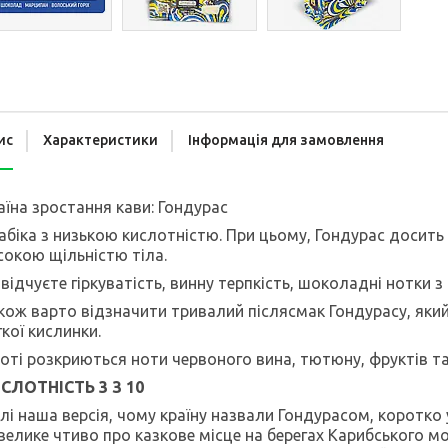
ис
Характеристики
Інформація для замовлення
аїна зростання кави: Гондурас
абіка з низькою кислотністю. При цьому, Гондурас досить
сокою щільністю тіла.
 відчуєте гіркуватість, винну терпкість, шоколадні нотки
кож варто відзначити тривалий післясмак Гондурасу, який
гкої кислинки.
роті розкриються ноти червоного вина, тютюну, фруктів та 
СЛОТНІСТЬ 3 З 10
лі наша версія, чому країну назвали Гондурасом, коротко
велике чтиво про казкове місце на берегах Карибського мо