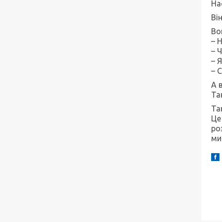
На
Ві
Во
– 
– 
– 
– 
А 
Так
Та
Це
ро
ми