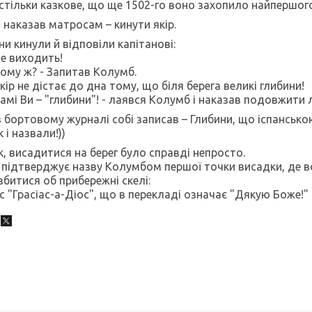
стільки казкове, що ще 1502-го воно захопило найпершого
н наказав матросам – кинути якір.
ни кинули й відповіли капітанові:
Не виходить!
Чому ж? - Запитав Колумб.
Якір не дістає до дна тому, що біля берега великі глибини!
Самі Ви – "глибини"! - лаявся Колумб і наказав подовжити 
в бортовому журналі собі записав – Глибини, що іспанською
 і назвали!))
к, висадитися на берег було справді непросто.
 підтверджує назву Колумбом першої точки висадки, де вс
збитися об прибережні скелі:
с "Грасіас-а-Діос", що в перекладі означає "Дякую Боже!"