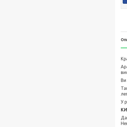
Оп
Кр
Ар
ви
Ви
Та
ле
У 
КИ
Да
Не