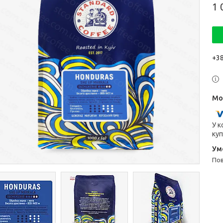
1 
+38
У к
куп
п