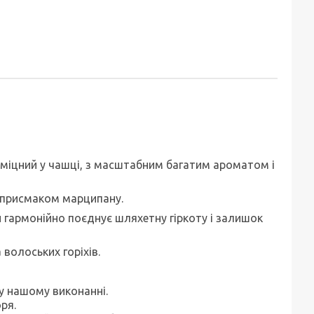
 міцний у чашці, з масштабним багатим ароматом і
 з присмаком марципану.
 гармонійно поєднує шляхетну гіркоту і залишок
волоських горіхів.
 у нашому виконанні.
ря.