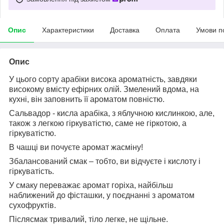
Опис
Характеристики
Доставка
Оплата
Умови п
Опис
У цього сорту арабіки висока ароматність, завдяки
високому вмісту ефірних олій. Змелений вдома, на
кухні, він заповнить її ароматом повністю.
Сальвадор - кисла арабіка, з яблучною кислинкою, але,
також з легкою гіркуватістю, саме не гіркотою, а
гіркуватістю.
В чашці ви почуєте аромат жасміну!
Збалансований смак – тобто, ви відчуєте і кислоту і
гіркуватість.
У смаку переважає аромат горіха, найбільш
наближений до фісташки, у поєднанні з ароматом
сухофруктів.
Післясмак тривалий, тіло легке, не щільне.