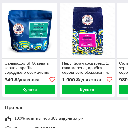
Сальвадор SHG, кава в
Перу Кахамарка грейд 1,
Саль
зернах, арабіка
кава мелена, арабіка
зерн
середнього обсмаження,
середнього обсмаження,
сере
300г (фісташка, курага,
вага 1 кг (апельсин,
вага
340
1 000
980
₴/упаковка
₴/упаковка
зелене яблуко)
шоколад, червоне яблуко)
кура
Купити
Купити
Про нас
100% позитивних з 303 відгуків за рік