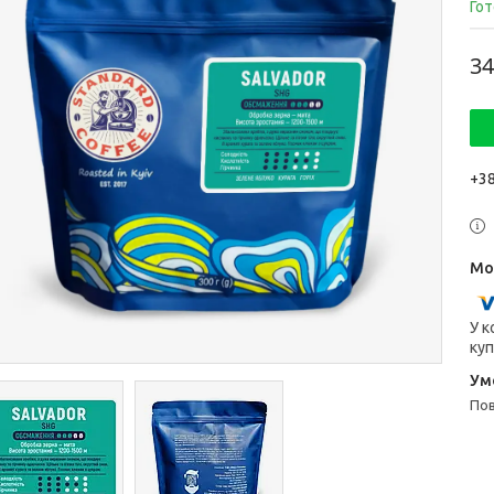
Гот
34
+38
У к
куп
п