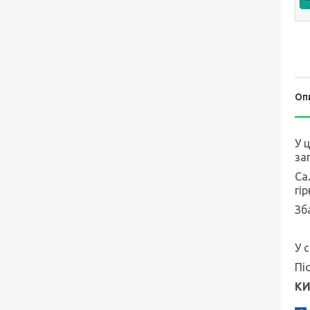
Оп
У 
за
Са
гі
Зб
У 
Пі
КИ