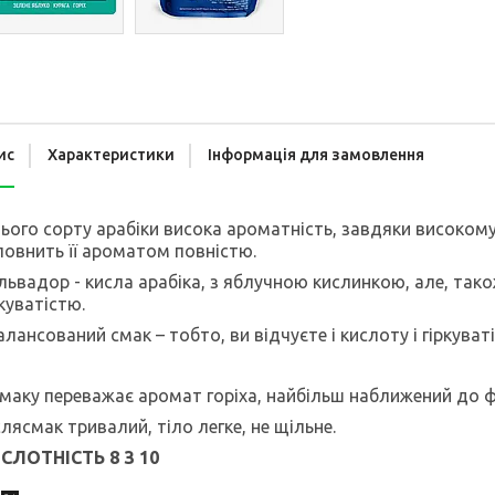
ис
Характеристики
Інформація для замовлення
цього сорту арабіки висока ароматність, завдяки високому 
повнить її ароматом повністю.
львадор - кисла арабіка, з яблучною кислинкою, але, також
ркуватістю.
алансований смак – тобто, ви відчуєте і кислоту і гіркуваті
смаку переважає аромат горіха, найбільш наближений до ф
слясмак тривалий, тіло легке, не щільне.
СЛОТНІСТЬ 8 З 10