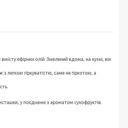
вмісту ефірних олій. Змелений вдома, на кухні, він
 з легкою гіркуватістю, саме не гіркотою, а
сть.
істашки, у поєднанні з ароматом сухофруктів.